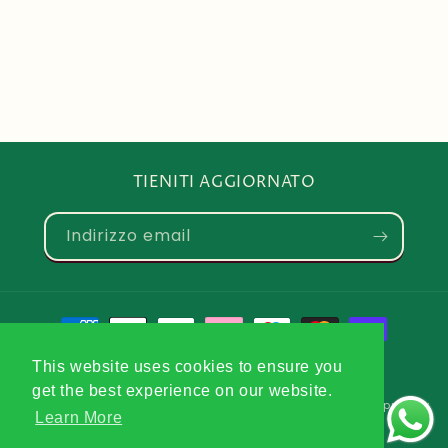
TIENITI AGGIORNATO
Indirizzo email
Metodi
di
This website uses cookies to ensure you
pagamento
get the best experience on our website.
© 2026,
Herbalife
Powered by Shopify
Informativa sulla privacy
Learn More
Termini e condizioni del servizio
Recapiti