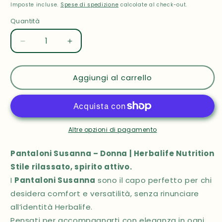
di
modale
Imposte incluse.
Spese di spedizione
calcolate al check-out.
listino
Quantità
Quantità
Diminuisci
Aumenta
quantità
quantità
Aggiungi al carrello
per
per
PANTALONI
PANTALONI
SUSANNA
SUSANNA
Altre opzioni di pagamento
Pantaloni Susanna – Donna | Herbalife Nutrition
Stile rilassato, spirito attivo.
I
Pantaloni Susanna
sono il capo perfetto per chi
desidera comfort e versatilità, senza rinunciare
all’identità Herbalife.
Pensati per accompagnarti con eleganza in ogni