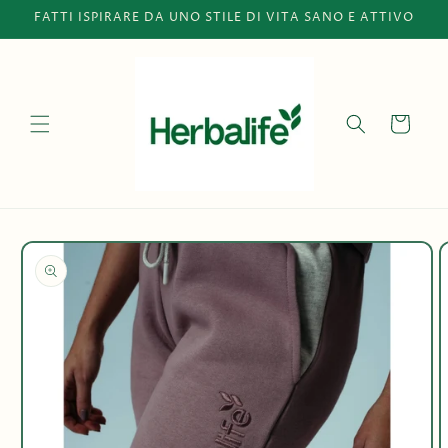
Vai
FATTI ISPIRARE DA UNO STILE DI VITA SANO E ATTIVO
direttamente
ai contenuti
Carrello
Passa alle
informazioni
sul
prodotto