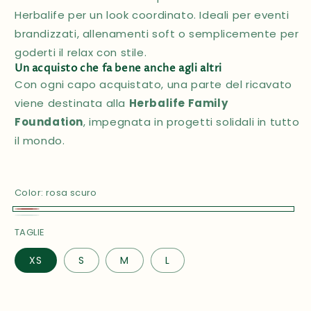
Herbalife per un look coordinato. Ideali per eventi
brandizzati, allenamenti soft o semplicemente per
goderti il relax con stile.
Un acquisto che fa bene anche agli altri
Con ogni capo acquistato, una parte del ricavato
viene destinata alla
Herbalife Family
Foundation
, impegnata in progetti solidali in tutto
il mondo.
Color:
rosa scuro
rosa
Bianco
TAGLIE
scuro
XS
S
M
L