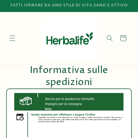
Vai
FATTI ISPIRARE DA UNO STILE DI VITA SANO E ATTIVO
direttamente
ai contenuti
Carrello
Informativa sulle
spedizioni