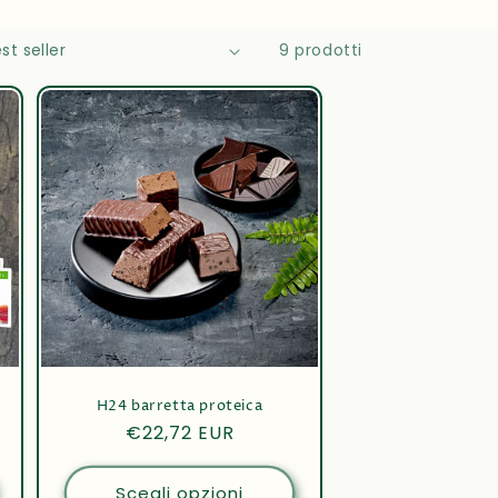
9 prodotti
H24 barretta proteica
Prezzo
€22,72 EUR
di
listino
Scegli opzioni