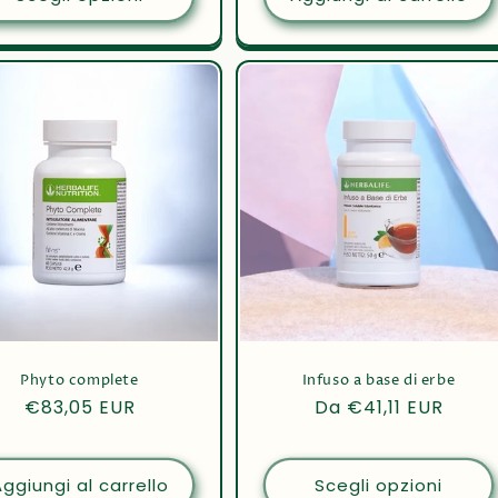
Phyto complete
Infuso a base di erbe
Prezzo
€83,05 EUR
Prezzo
Da €41,11 EUR
di
di
listino
listino
ggiungi al carrello
Scegli opzioni