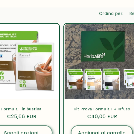
Ordina per:
Formula 1 in bustina
Kit Prova Formula 1 + Infuso
Prezzo
€25,66 EUR
Prezzo
€40,00 EUR
di
di
listino
listino
Scegli opzioni
Aggiungi al carrello