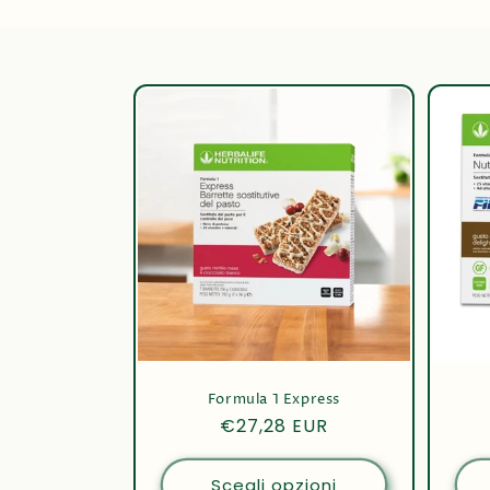
l
e
z
i
o
n
e
:
Formula 1 Express
Prezzo
€27,28 EUR
di
listino
Scegli opzioni