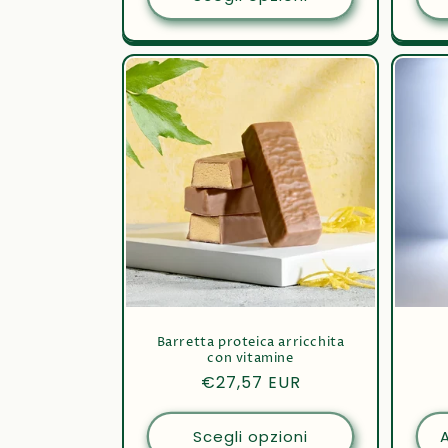
Barretta proteica arricchita
con vitamine
Prezzo
€27,57 EUR
di
listino
Scegli opzioni
A