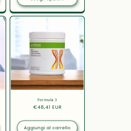
Formula 3
Prezzo
€48,41 EUR
di
listino
Aggiungi al carrello