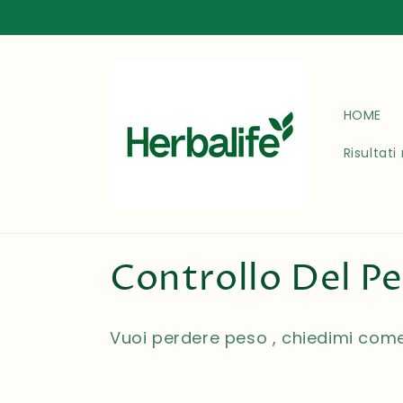
Vai
direttamente
ai contenuti
HOME
Risultati 
C
Controllo Del P
o
Vuoi perdere peso , chiedimi come
l