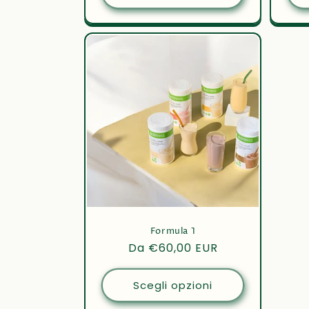
Formula 1
Prezzo
Da €60,00 EUR
di
listino
Scegli opzioni