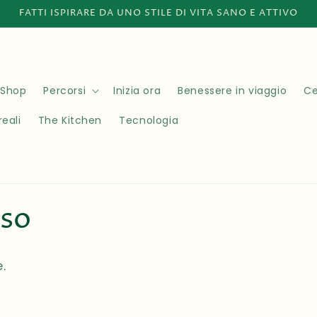
FATTI ISPIRARE DA UNO STILE DI VITA SANO E ATTIVO
Shop
Percorsi
Inizia ora
Benessere in viaggio
Ce
reali
The Kitchen
Tecnologia
eso
.